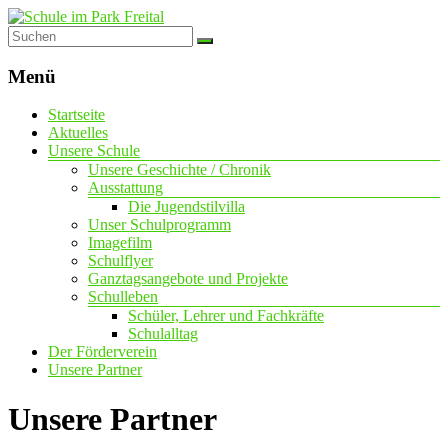
Schule
im
Menü
Park
Startseite
Freital
Aktuelles
Unsere Schule
mit
Unsere Geschichte / Chronik
dem
Ausstattung
Förderschwerpunkt
Die Jugendstilvilla
geistige
Unser Schulprogramm
Entwicklung
Imagefilm
Schulflyer
Ganztagsangebote und Projekte
Schulleben
Schüler, Lehrer und Fachkräfte
Schulalltag
Der Förderverein
Unsere Partner
Unsere Partner