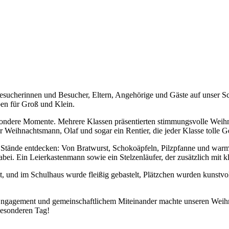
sucherinnen und Besucher, Eltern, Angehörige und Gäste auf unser Sch
ben für Groß und Klein.
sondere Momente. Mehrere Klassen präsentierten stimmungsvolle Weihna
 Weihnachtsmann, Olaf und sogar ein Rentier, die jeder Klasse tolle 
Stände entdecken: Von Bratwurst, Schokoäpfeln, Pilzpfanne und warmen
bei. Ein Leierkastenmann sowie ein Stelzenläufer, der zusätzlich mit kl
, und im Schulhaus wurde fleißig gebastelt, Plätzchen wurden kunstvol
Engagement und gemeinschaftlichem Miteinander machte unseren Weihn
besonderen Tag!