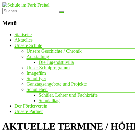
Schule
im
Menü
Park
Startseite
Freital
Aktuelles
Unsere Schule
mit
Unsere Geschichte / Chronik
dem
Ausstattung
Förderschwerpunkt
Die Jugendstilvilla
geistige
Unser Schulprogramm
Entwicklung
Imagefilm
Schulflyer
Ganztagsangebote und Projekte
Schulleben
Schüler, Lehrer und Fachkräfte
Schulalltag
Der Förderverein
Unsere Partner
AKTUELLE TERMINE / HÖHE