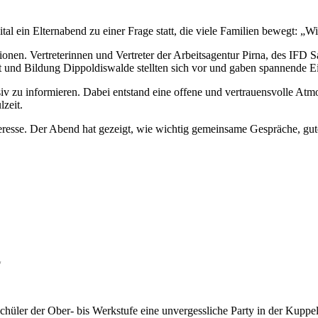
tal ein Elternabend zu einer Frage statt, die viele Familien bewegt: „
tionen. Vertreterinnen und Vertreter der Arbeitsagentur Pirna, des I
t und Bildung Dippoldiswalde stellten sich vor und gaben spannende E
nsiv zu informieren. Dabei entstand eine offene und vertrauensvolle Atm
zeit.
teresse. Der Abend hat gezeigt, wie wichtig gemeinsame Gespräche, gut
✨
chüler der Ober- bis Werkstufe eine unvergessliche Party in der Kuppel