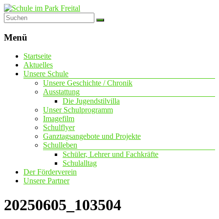
Schule
im
Menü
Park
Startseite
Freital
Aktuelles
Unsere Schule
mit
Unsere Geschichte / Chronik
dem
Ausstattung
Förderschwerpunkt
Die Jugendstilvilla
geistige
Unser Schulprogramm
Entwicklung
Imagefilm
Schulflyer
Ganztagsangebote und Projekte
Schulleben
Schüler, Lehrer und Fachkräfte
Schulalltag
Der Förderverein
Unsere Partner
20250605_103504