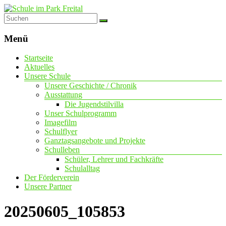
Schule
im
Menü
Park
Startseite
Freital
Aktuelles
Unsere Schule
mit
Unsere Geschichte / Chronik
dem
Ausstattung
Förderschwerpunkt
Die Jugendstilvilla
geistige
Unser Schulprogramm
Entwicklung
Imagefilm
Schulflyer
Ganztagsangebote und Projekte
Schulleben
Schüler, Lehrer und Fachkräfte
Schulalltag
Der Förderverein
Unsere Partner
20250605_105853